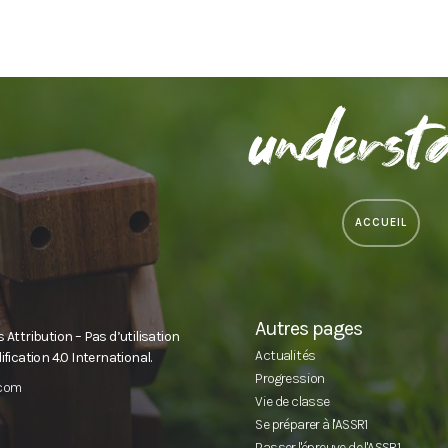
ACCUEIL
Autres pages
ttribution – Pas d’utilisation
Actualités
ication 4.0 International.
Progression
.com
Vie de classe
Se préparer à l'ASSR1
Passer l'épreuve de l'ASSR1