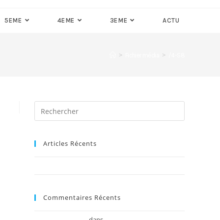
5EME
4EME
3EME
ACTU
>
>
Fichier média
/4-S8
Articles Récents
Bonjour tout le monde !
Commentaires Récents
dans
Monsieur WordPress
Bonjour tout le monde !