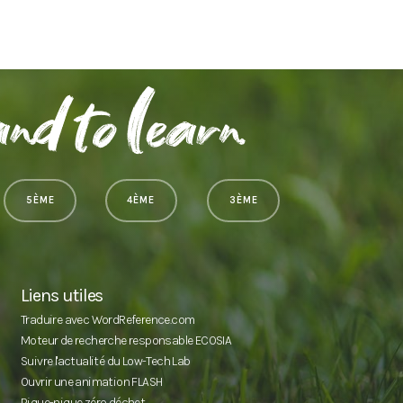
5ÈME
4ÈME
3ÈME
Liens utiles
Traduire avec WordReference.com
Moteur de recherche responsable ECOSIA
Suivre l'actualité du Low-Tech Lab
Ouvrir une animation FLASH
Pique-nique zéro déchet