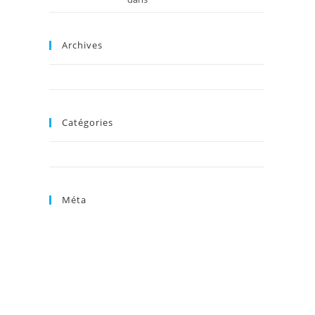
Archives
septembre 2014
Catégories
Non classé
Méta
Connexion
Flux des publications
Flux des commentaires
Site de WordPress-FR