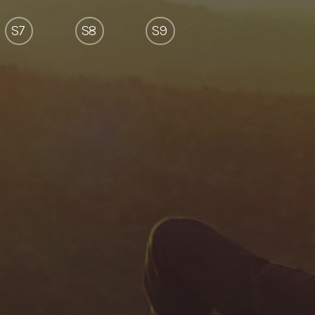
S7
S8
S9