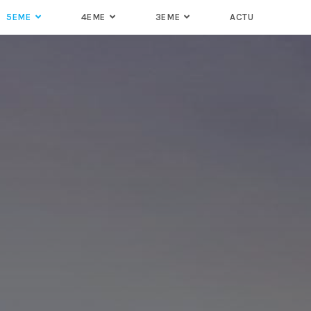
5EME
4EME
3EME
ACTU