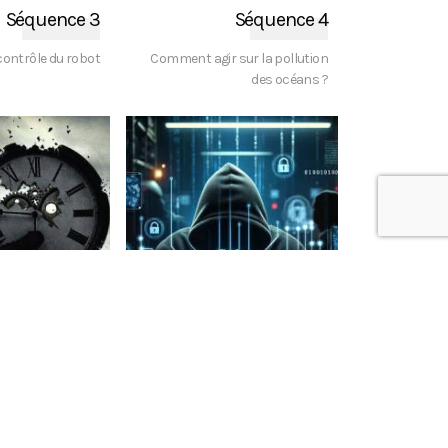
Séquence 3
Séquence 4
contrôle du robot
Comment agir sur la pollution
des océans ?
EZ ICI
CLIQUEZ ICI
Séquence 8
Séquence 9
er dans le passé
Comment se protéger des
pirates informatiques ?