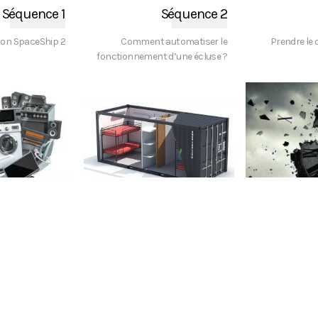
Séquence 1
Séquence 2
sion SpaceShip 2
Comment automatiser le
Prendre le 
fonctionnement d’une écluse ?
EZ ICI
CLIQUEZ ICI
CLIQU
Séquence 6
Séquence 7
plutôt que jeter
Comment aménager un
Voyag
conteneur