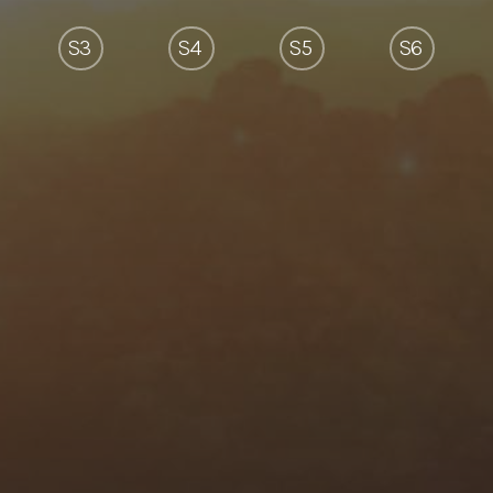
S3
S4
S5
S6