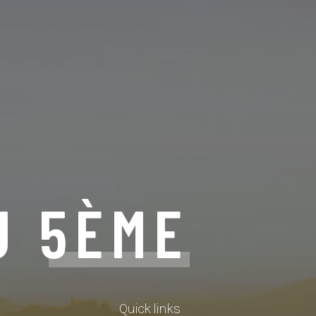
U 5ÈME
Quick links