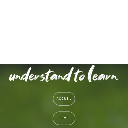
Connexion
Flux des publications
Flux des commentaires
Site de WordPress-FR
ACCUEIL
5ÈME