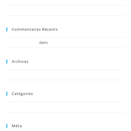
Bonjour tout le monde !
Commentaires Récents
dans
Monsieur WordPress
Bonjour tout le monde !
Archives
septembre 2014
Catégories
Non classé
Méta