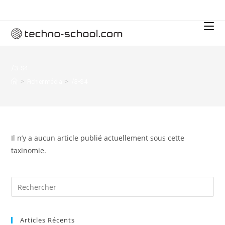
/3-S4
>
>
Fichier média
/3-S4
Il n’y a aucun article publié actuellement sous cette
taxinomie.
Articles Récents